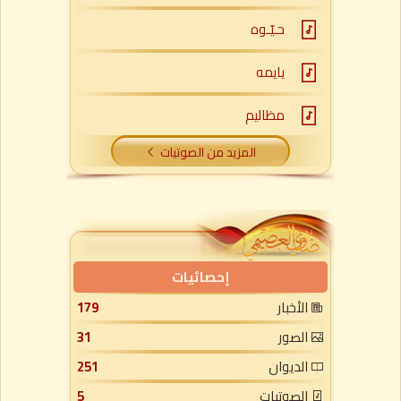
حـيّـوه
يايمه
مظاليم
المزيد من الصوتيات
إحصائيات
الأخبار
179
الصور
31
الديوان
251
الصوتيات
5