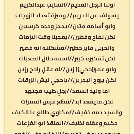
اولنا الرجل القديم//الشايب عبدالكريم
يسولف عن الحريم// وميزة تعداد الزوجات
وابو أسامه متين//يحجز وحده كرسيين
لكن لماح وفطين//يعجبنا وقت الازمات
والحربي فايز خطير//مشكلته انه قصير
لكن تفكيره كبير//اسمه حلال الصعبات
وابو عمر((حجي)) زين//له عقلٍ راجح رزين
لكن يروح البحرين//ياحجي ليش الزرقات
اما وليد السعد//رجلٍ طيب مجتهد
لكن مايقعد ابد//قطّع فرش الممرات
والسيد دمه خفيف//مكاوي طالع عا الكيف
حكيم وعقله نظيف//المنقذ ابو الفزعات
وسعد عيبه في تكريره//للكلام وفي تاخيره