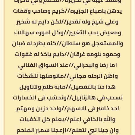
يدهن باصباغ الجزيره//كريم وصاحب وقفات
وعلي شيخ وله تقدير//لكن دايم له شخير
ومعيض يحب التغيير//وكل اموره سهالات
والمستعجل هو سلطان//كنه يطرد له ضبان
وحمود بنومه غرقان//دايم ياخذ له غفوات
اما رضا والبحراني//عند السواق الفناني
واظن الرحله مجاني//مانوصلها للشكات
هذا حنا بالتفصيل//مابه ظلم ولاتاويل
نسحب في هالزنابيل//ونحسّب فى الخسارات
احد خاسر فى الاسهم//واحد حزين ومهتم
والله بالخافي اعلم//يعلم كل الخفيات
وان جينا نبي نتعلم//ازعجنا سمير الملحم