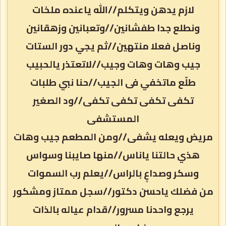
لازم يدهن ويتكلم//الله ياعنده ملخات
ونطلع جدا طفشانين//وتعبانين وزهقانين
وناصل فعلا منتهين//ثم يجي دور الستات
جيب وهات وهات وجيب//لاتعتذر يالحبيب
طلّع ماتخفي فى الجيب//حنا نبي طلبات
تكفى تكفى تكفى تكفى//ود الصغير
المستشفى
مريض ويعله يشفى//ومن المطعم جيب وهات
هذي حالتنا ياناس//منها صايبنا وسواس
وسكر وصداعٍ بالراس//يعلم رب السموات
من فضلك ياحسن دكتور//سجل ممتاز ومشكور
يرجع واحدنا مسرور//قدام عياله بالذات