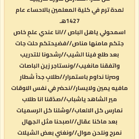
لمدة ترم في كلية المعلمين بالاحساء عام
1427هـ
اسمحولي ياهل الباص //انا عندي علمٍ خاص
جتكم مامنها مناص//فضيحتكم حلت جات
بعد طلع فينا الشيب//رشحونا للتدريب
واتفقنا مانغيب//ونستاجر زين الباصات
وصرنا نداوم باستمرار//طلابٍ جداً شطار
مافيه يمين ولايسار//نحضر في نفس الاوقات
مير الشاهد ياشباب//صدّقنا انا طلاب
نمارس كل الالعاب//وشلنا كل الرسميات
بعد ماكنا عقال//اصبحنا مثل الجهال
نمرح ونلحن موال//ونغني بعض الشيلات