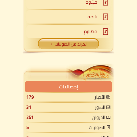
حـيّـوه
يايمه
مظاليم
المزيد من الصوتيات
إحصائيات
الأخبار
179
الصور
31
الديوان
251
الصوتيات
5