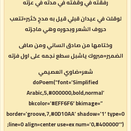
رفقته في وقفته في مدته في عزته
لوقلت في عيدان قبلي قيل به مدحٍ كثير=تتعب
حروف الشعر وبحوره وهي ماجزته
وختامها من صادق الساني ومن صافى
الضمير=مبروك ياشبل سطع نجمه على اول فزته
شعر=ضاوي العصيمي
doPoem(“font=’Simplified
Arabic,5,#000000,bold,normal’
bkcolor=’#EFF6F6′ bkimage=”
border=’groove,7,#0D10AA’ shadow=’1′ type=0
line=0 align=center use=ex num=’0,#400000′”);