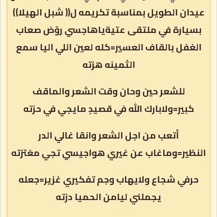
عيدان الطويل بمناسبة تكريمه ل(( شبل الهيلا))
بسيارة في ملتقى عتيةياهاجسي روّض صعاب
الغفل بالقاف العسير=كله لعين اللي اليا سمع
الثمينه هزته
للشعر حين وحان وقت الشعر والماقف
كبير=ولابارك الله في قصيدٍ مايجي في حزته
أتعب من اجل الشعر وانقا غالي الدر
النظير=وماغاب عن غيري هواجيسي تجي مغتزته
حرفي شجاع ولايهاب وجم تفكيري غزير=جعله
يجملني ليامن الحميا دزته