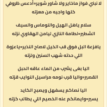
لا نبني فواز ماخاير ولا شاور شوير=أدعس ظروفي
كلها واجيه من معزته
سلام ياهل الهيل والنوماس والسيف
الشطير=لطامة النازي ليامن الهقاوي نزته
يافزعة البل فوق قب الخيل لاصاح النذير=ياعزوة
اللي حدته شهب السنين ولزته
اليا بغى يشرب من الماء عاقه الحبل
القصير=واليا قرب نومه مراسيل النوايب قزته
اليا نصاكم يسفهل ويصبح الكايد
يسير=وايمانكم عنه الخصيم اللي يطالب كزته