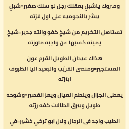
ومبروك ياشبلٍ بعقلك رجل لو سنك صغير=شبلٍ
يبشر بالنجوميه على اول فزته
تستاهل التكريم من شيخٍ كفو وانته جدير=شيخٍ
يمينه كسبها عن واجبه ماوزته
هذاك عيدان الطويل القرم عون
المستجير=ومنصى القريّب والبعيد اليا الظروف
ابتزته
يعطى الجزال ويلطم العيال ويعز القصير=وشوحه
طويل وبيرق الطالات كفه رزته
الطيب واجد فى الرجال ولال ابو تركي خشير=في