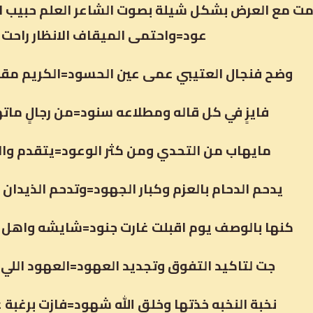
ت مع العرض بشكل شيلة بصوت الشاعر العلم حبيب العا
عود=واحتمى الميقاف الانظار راحت
وضح فنجال العتيبي عمى عين الحسود=الكريم مقل
فايزٍ في كل قاله ومطلاعه سنود=من رجالٍ مات
مايهاب من التحدي ومن كثر الوعود=يتقدم والم
يدحم الدحام بالعزم وكبار الجهود=وتدحم الذيدان
كنها بالوصف يوم اقبلت غارت جنود=شايشه واهل 
جت لتاكيد التفوق وتجديد العهود=العهود اللي 
نخبة النخبه خذتها وخلق الله شهود=فازت برغبة 