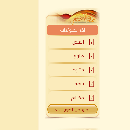
اخر الصوتيات
القنص
ضاوي
حـيّـوه
يايمه
مظاليم
المزيد من الصوتيات