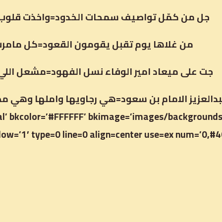
جل من كمّل تواصيف سمحات الخدود=واخذت قلوب 
من غلاها يوم تقبل يقومون القعود=كل مامرت ع
جت على ميعاد امير الوفاء نسل الفهود=مشعل اللي
l’ bkcolor=’#FFFFFF’ bkimage=’images/backgrounds
ow=’1′ type=0 line=0 align=center use=ex num=’0,#40