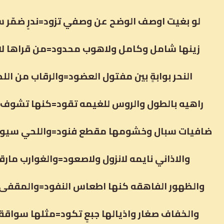
لو بغيت اوصف الوضح عن وصفي تزود=ندرٍ ضمّر 
زينها شامل وكامل ولاهوب محدود=من قراها لارث
النحر بوابةٍ بين مفتول العضود=والرقاب من الل
راهيه بالطول والروس للغيمه تقود=كنها تشوف
ضافيات سبال وخشومها مقطع فنود=واللحي سيوف 
والاذاني نايمه لانزول ولاصعود=والغوارب مارق
والظهور الفاهقه كنها اطعاس النفود=والمقفى 
والخفاف صغار واذيالها جبعٍ تكود=مثلها سواقة