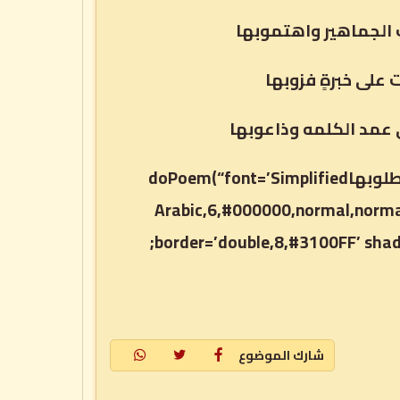
الجماهير واهتموبها
لى خبرةٍ فزوبها
 عمد الكلمه وذاعوبها
وجايزة عبدالعزيز الامام بن سعود=هي رجاويها واملها وهي مطلوبهاdoPoem(“font=’Simplified
Arabic,6,#000000,normal,norma
border=’double,8,#3100FF’ shad
شارك الموضوع