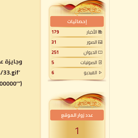
إحصائيات
الأخبار
179
الصور
31
الديوان
251
الصوتيات
5
/33.gif’
الفيديو
6
0000′”);
عدد زوار الموقع
1