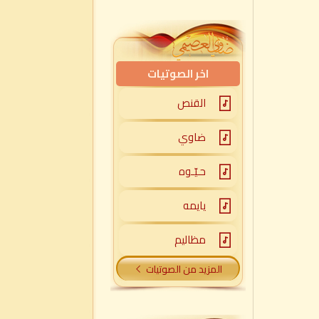
اخر الصوتيات
القنص
ضاوي
حـيّـوه
يايمه
مظاليم
المزيد من الصوتيات