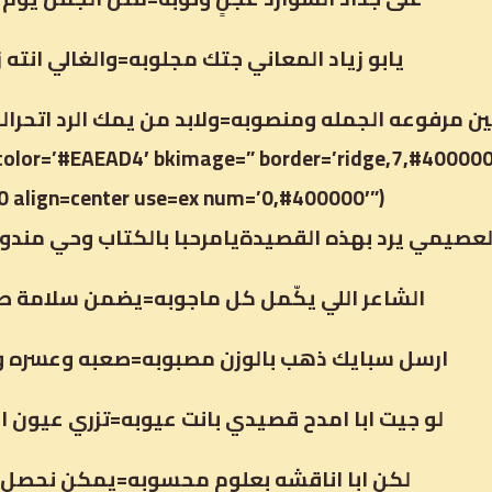
يابو زياد المعاني جتك مجلوبه=والغالي انته ز
color=’#EAEAD4′ bkimage=” border=’ridge,7,#400000
0 align=center use=ex num=’0,#400000′”);
عصيمي يرد بهذه القصيدةيامرحبا بالكتاب وحي مندوب
الشاعر اللي يكّمل كل ماجوبه=يضمن سلامة ط
ارسل سبايك ذهب بالوزن مصبوبه=صعبه وعسره و
لو جيت ابا امدح قصيدي بانت عيوبه=تزري عيون ا
لكن ابا اناقشه بعلوم محسوبه=يمكن نحصل حل