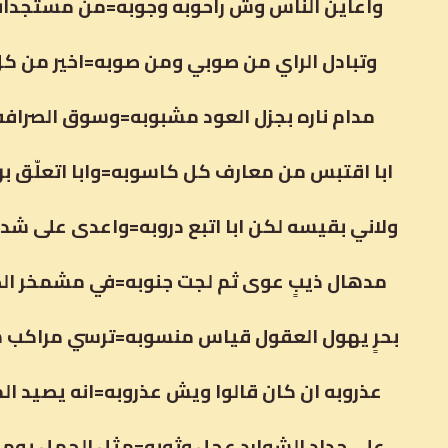
واعاين الناس وش راحوبه وجوبه=من مستجدات 
وتبادل الراي من صوبي ومن صوبه=اخير من كل 
مدام ناره بجزل العود مشبوبه=وسوق الصرافه ع
ابا اقتبس من معارف كل كاسوبه=وابا اتعلّق بر
ولاني بقيسه لكن ابا اتبع دروبه=واعدى على شد
مدهال ذيبٍ عوى ثم لجت جنوبه=في مشمخر الط
بحرٍ يهول العقول قياس منسوبه=ترسي مراكب هل
عذروبه ان كان قالوا ويش عذروبه=انه يصيد ال
على جداد الشوارد عجلٍ وثوبه=مثل الجمل يوم 