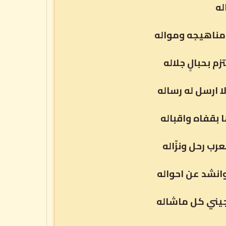
له
مناهيجه ومواله
م بحبالٍ جلاله
ا ارسل له رساله
 بقفاه واقباله
ب رحل ونزّاله
وانشد عن احواله
يني كل ماشاله