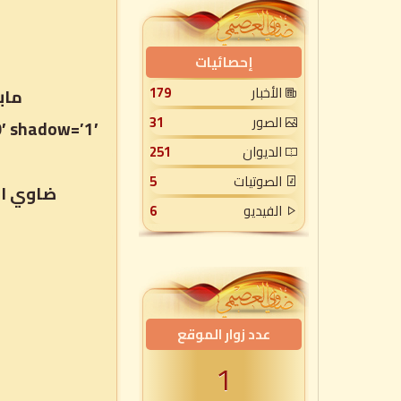
إحصائيات
الأخبار
179
الصور
31
′ shadow=’1′
الديوان
251
الصوتيات
5
ضاوي ال
الفيديو
6
عدد زوار الموقع
1