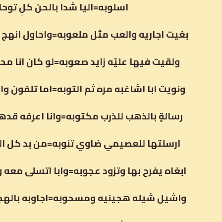
اسلوبه=اليا شدا بالحن كلٍ توحا
بغيت اجاريه والعب مثل ملعوبه=واحاول انهج 
ولقيت فيها عليّه زايد صعوبه=لو كان انا محتز
ونويت ابا اشاغبه مره ثم التوبه=اما تلفون وال
رسالةٍ بالذهب للذرب مكتوبه=وانا اعرفه قدها
ارسلتها للعصيمي ضاوي تنوبه=من بد كل العر
ابغاه يفرح بها وتزود عجوبه=وابا اتسلى معه 
واشيل شيله هجينيه ومسحوبه=اجاوبه بالهج