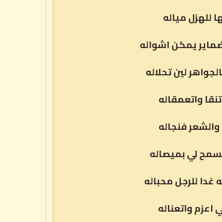
 للهزل مياله
ضماير يمكن اشواله
جواهر لين تحلاله
نقا واتعمقاله
والشعر فنجاله
تسمح لي بميصاله
غدا للرجل محباله
 اعزم واتعناله