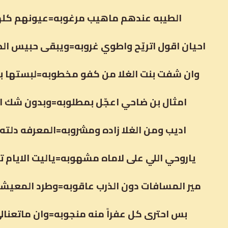
الطيبه عندهم ماهيب مرغوبه=عيونهم كلها
احيان اقول اتريّح واطوي غروبه=ويبقى حبيس ال
وان شفت بنت الغلا من كفو مخطوبه=لبستها بال
امثال بن ضاحي اعجّل بمطلوبه=وبدون شك ات
اديب ومن الغلا زاده ومشروبه=المعرفه دلته 
ياروحي اللي على لاماه مشهوبه=ياليت الايام 
مير المسافات دون الذرب عاقوبه=وطرد المعيشه 
بس احترى كل عفراً منه منجوبه=وان ماتعنالي