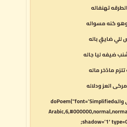
الطرقه تهنفاله
هو كنه مسواله
للي ضايقٍ باله
نب ضيفه ليا جاله
لزم مادّخر ماله
ركى العز ودلاله
وختامها عد برقٍ لاح بنصوبه=صلوا على احمد وصحب المصطفى والهdoPoem(“font=’Simplified
Arabic,6,#000000,normal,norma
shadow=’1′ type=0