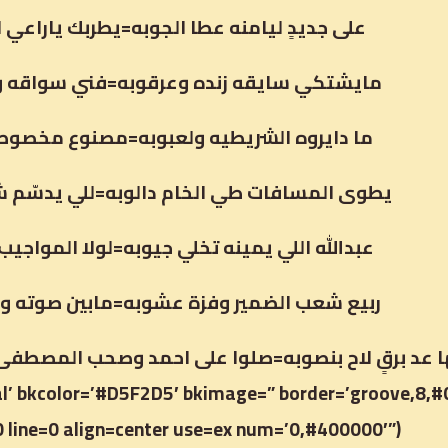
على جديدٍ ليامنه عطا الجوبه=يطربك ياراعي 
مايشتكي سايقه زنده وعرقوبه=فني سواقه و
ما دايروه الشريطيه ولعبوبه=مصنوع مخصوص 
يطوى المسافات طي الخام دالوبه=للي يدسّم ش
عبدالله اللي يمينه تخلي جيوبه=لولا المواجيب ت
ربيع شعب الضمير وفزة عشوبه=مابين صوته وم
l’ bkcolor=’#D5F2D5′ bkimage=” border=’groove,8,
 line=0 align=center use=ex num=’0,#400000′”);