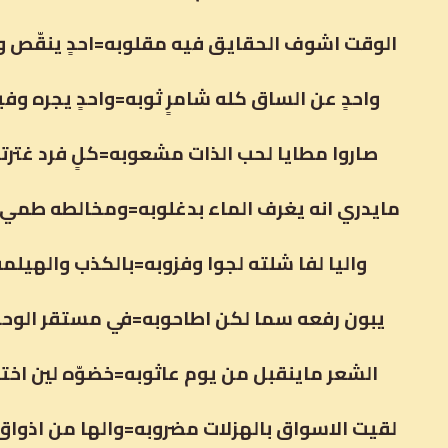
الوقت اشوف الحقايق فيه مقلوبه=احدٍ ينقّص 
واحدٍ عن الساق كله شامرٍ ثوبه=واحدٍ يجره وف
صاروا مطايا لحب الذات مشعوبه=كلٍ فرد غترت
مايدري انه يغرف الماء بدغلوبه=ومخالطه طمي 
واليا لفا شلته لجوا وفزوبه=بالكذب والهيلمه
يبون رفعه سما لكن اطاحوبه=في مستقر الوحل
الشعر ماينقبل من يوم عاثوبه=خضوّه لين اخت
لقيت الاسواق بالهزلات مضروبه=والها من اذواق