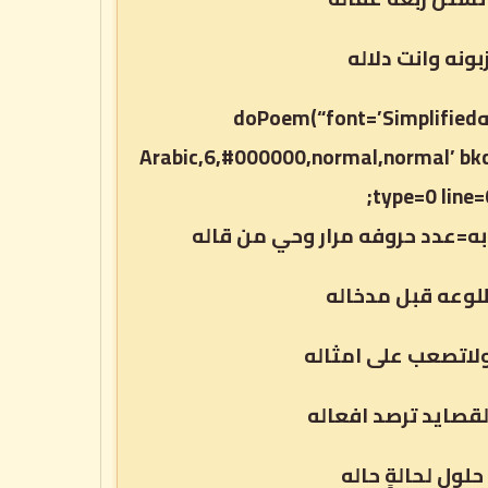
بونه وانت دلاله
مابين مرفوعه الجمله ومنصوبه=ولابد من يمك الرد اتحرالهdoPoem(“font=’Simplified
Arabic,6,#000000,normal,normal’ bk
type=0 line=
ه=عدد حروفه مرار وحي من قاله
لوعه قبل مدخاله
لاتصعب على امثاله
لقصايد ترصد افعاله
ول لحالةٍ حاله