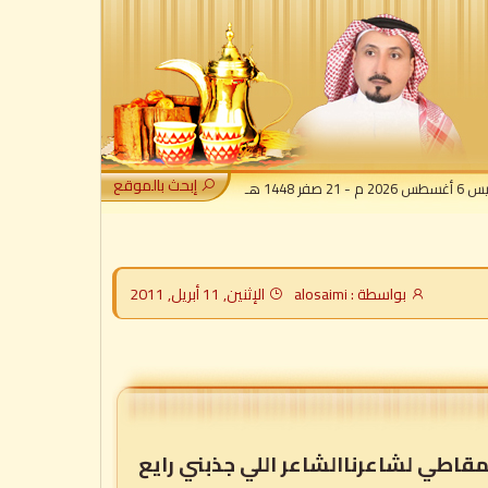
إبحث بالموقع
- 21 صفر 1448 هـ
بواسطة : alosaimi
الإثنين, 11 أبريل, 2011
قاطي لشاعرناالشاعر اللي جذبني رايع