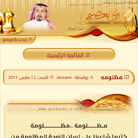
إبحث بالموقع
القائمة الرئيسية
مظلومه
بواسطة : alosaimi
السبت, 12 مارس, 2011
مـظــــــلومة ..مظـــــــــــلومة
كتبها شاعرنا على لسان الزوجة المظلومة من