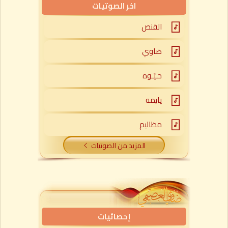
اخر الصوتيات
القنص
ضاوي
حـيّـوه
يايمه
مظاليم
المزيد من الصوتيات
إحصائيات