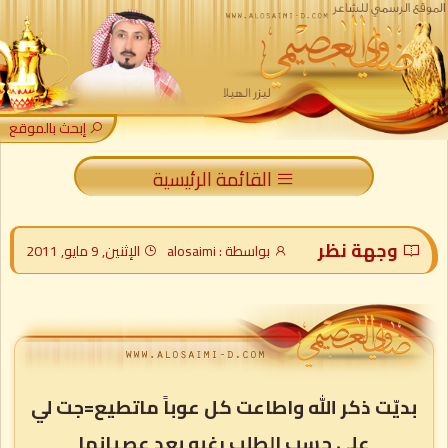
إبحث بالموقع
القائمة الرئيسية
وجهة نظر
بواسطة : alosaimi
الإثنين, 9 مايو, 2011
بديّت ذكر الله واطاعت كل عوباً ماتطيع=جت لي
على حسب الطلب رغبه بعد عصيانها