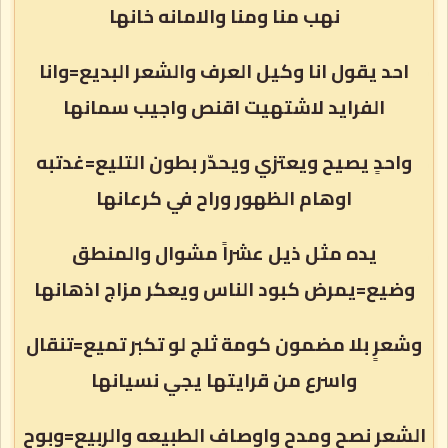
نهب منا ومنا والامانه خانها
احد يقول انا وكيل العرف والشعر البديع=وانا
الفرايد لاشتهيت اقنص واجيب سمانها
واحدٍ يصيح ويعتزي ويحدّر بطون التليع=غدتبه
اوهام الظهور وراح في كرعانها
يده مثل ذيل عشراً مشوال والمنطق
وضيع=يمرض كبود الناس ويعكر مزاج اذهانها
وشعرٍ بلا مضمون كومة ثلج لو تكبر تميع=تنقال
واسرع من قرايتها يجي نسيانها
الشعر نصح ومدح واوصاف الطبيعه والربيع=وبوح