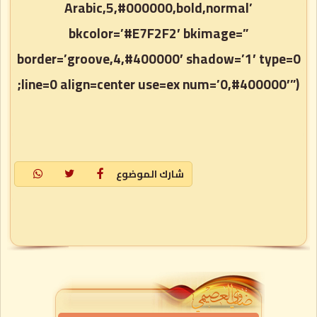
Arabic,5,#000000,bold,normal’
bkcolor=’#E7F2F2′ bkimage=”
border=’groove,4,#400000′ shadow=’1′ type=0
line=0 align=center use=ex num=’0,#400000′”);
شارك الموضوع