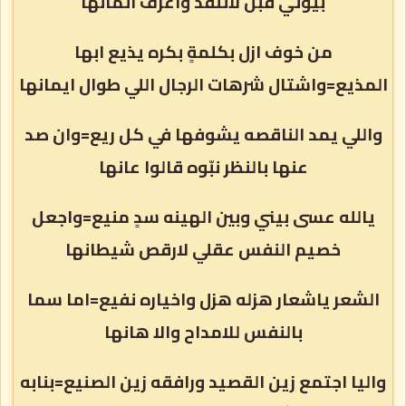
بيوتي قبل لاتنقد واعرف اثمانها
من خوف ازل بكلمةٍ بكره يذيع ابها
المذيع=واشتال شرهات الرجال اللي طوال ايمانها
واللي يمد الناقصه يشوفها في كل ريع=وان صد
عنها بالنظر نبّوه قالوا عانها
يالله عسى بيني وبين الهينه سدٍ منيع=واجعل
خصيم النفس عقلي لارقص شيطانها
الشعر ياشعار هزله هزل واخياره نفيع=اما سما
بالنفس للامداح والا هانها
واليا اجتمع زين القصيد ورافقه زين الصنيع=بنابه