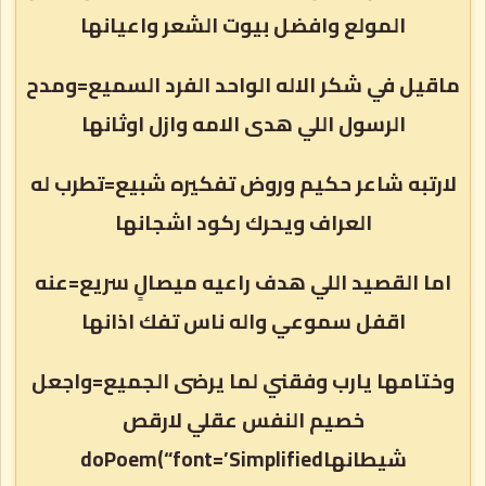
المولع وافضل بيوت الشعر واعيانها
ماقيل في شكر الاله الواحد الفرد السميع=ومدح
الرسول اللي هدى الامه وازل اوثانها
لارتبه شاعر حكيم وروض تفكيره شبيع=تطرب له
العراف ويحرك ركود اشجانها
اما القصيد اللي هدف راعيه ميصالٍ سريع=عنه
اقفل سموعي واله ناس تفك اذانها
وختامها يارب وفقني لما يرضى الجميع=واجعل
خصيم النفس عقلي لارقص
شيطانهاdoPoem(“font=’Simplified