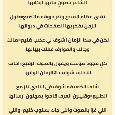
الشاعر حصونٍ ماتهز اركانها
تفنى عظام المبدع وندّر حروفه ماتضيع=طول
الزمن تفخر بها الصفحات في ديوانها
لكن في هذا الزمان اشوف لي عضبٍ ضليع=صالت
وجالت والعوارف قفلت بيبانها
كلٍ مجود صوغته ويقول بالصوت الرفيع=اخاف
لاتخلف شوايب هالزمان الوانها
شاف الضعيفه شوف فى النادي تلز مع
الطليع=وقليلين العرف قاموا يمهلون ارسانها
اللي غزا بالصوت واللي جاك بسلوبٍ خليع=واللي