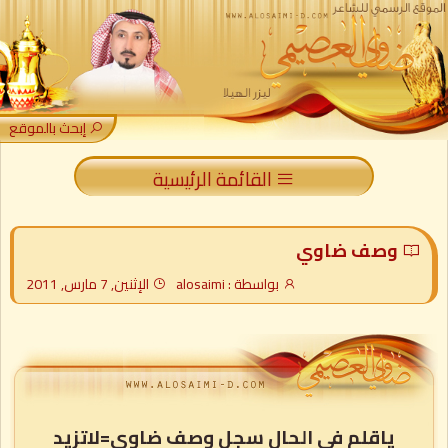
إبحث بالموقع
القائمة الرئيسية
وصف ضاوي
بواسطة : alosaimi
الإثنين, 7 مارس, 2011
ياقلم فى الحال سجل وصف ضاوي=لاتزيد