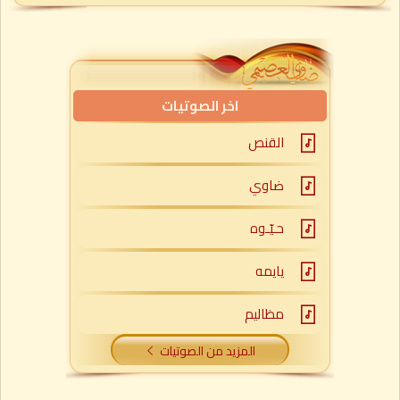
اخر الصوتيات
القنص
ضاوي
حـيّـوه
يايمه
مظاليم
المزيد من الصوتيات