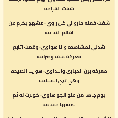
شفت القرامه
شفت فعله ماروالي كل راوي=مشهدٍ يكرم عن
افلام الندامه
شدني لمشاهده وانا هواوي=وقمت اتابع
معركة عنف وصرامه
معركه بين الحبارى والنداوي=هو يبا الصيده
وهي تبي السلامه
يوم جاها من علو الجو هاوي=كوبرت له ثم
لمسها حسامه