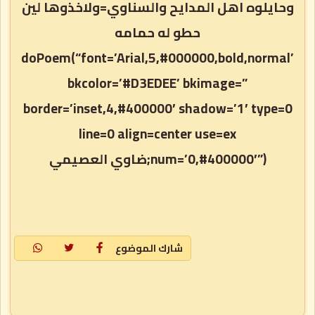
وحايلوه اهل المدايح والسناوي=ولاخذوها لين
حطو له حمامه
doPoem(“font=’Arial,5,#000000,bold,normal’
bkcolor=’#D3EDEE’ bkimage=”
border=’inset,4,#400000′ shadow=’1′ type=0
line=0 align=center use=ex
num=’0,#400000′”);ضاوي العصيمي
شارك الموضوع