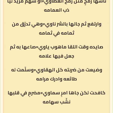
ناشها رمحٍ مثل رمح العطاوي=او سهم مزيد ليا
ذب العمامه
وارتفع ثم جالها بالشر ناوي=وهي تدرّق من
ثمامه في ثمامه
صايده وقت اللقا ماهوب ياوي=صاعها به ثم
جعل فيها علامه
وضيعت من ضربته كل الهقاوي=وسلّمت له
طائعه وادرك مرامه
كافحت لكن جاها امرٍ سماوي=مضرمٍ في قلبها
نشّب سهامه