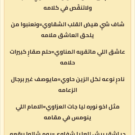
ولاتنقّص في كلامه
شاف شيٍ هيض القلب الشقاوي=ونعنبوا من
يلحق العاشق ملامه
عاشق اللي ماتقربه المناوي=حلم صقارٍ كبيرات
حلامه
نادرٍ نوعه لكل الزين حاوي=مايوصف غير برجال
الزعامه
مثل اخو نوره ليا جات العزاوي=الامام اللي
ينومس في مقامه
حرٍ اشقر ريش للعليا شفاوي=يوم شالوا برقعه