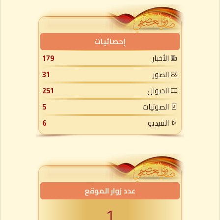
إحصائيات
الأخبار
179
الصور
31
الديوان
251
الصوتيات
5
الفيديو
6
عدد زوار الموقع
1