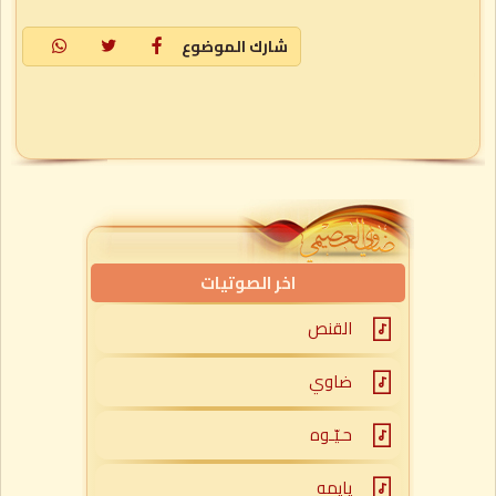
شارك الموضوع
اخر الصوتيات
القنص
ضاوي
حـيّـوه
يايمه