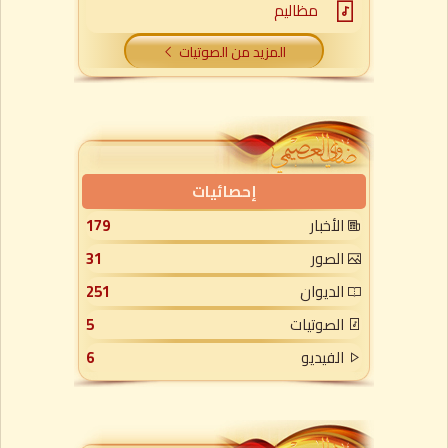
مظاليم
المزيد من الصوتيات
إحصائيات
الأخبار
179
الصور
31
الديوان
251
الصوتيات
5
الفيديو
6