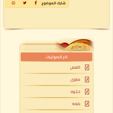
شارك الموضوع
اخر الصوتيات
القنص
ضاوي
حـيّـوه
يايمه