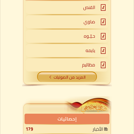
القنص
ضاوي
حـيّـوه
يايمه
مظاليم
المزيد من الصوتيات
إحصائيات
الأخبار
179