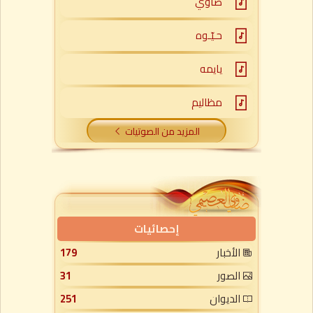
ضاوي
حـيّـوه
يايمه
مظاليم
المزيد من الصوتيات
إحصائيات
الأخبار
179
الصور
31
الديوان
251