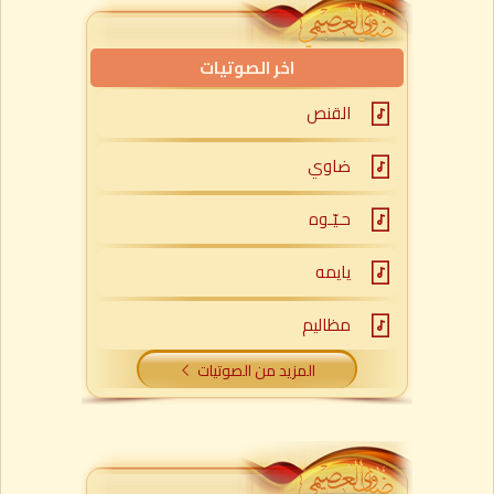
اخر الصوتيات
القنص
ضاوي
حـيّـوه
يايمه
مظاليم
المزيد من الصوتيات