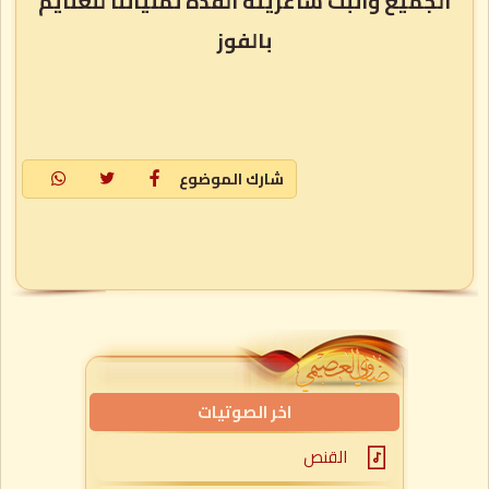
الجميع واثبت شاعريته الفذه تمنياتنا للغنايم
بالفوز
شارك الموضوع
اخر الصوتيات
القنص