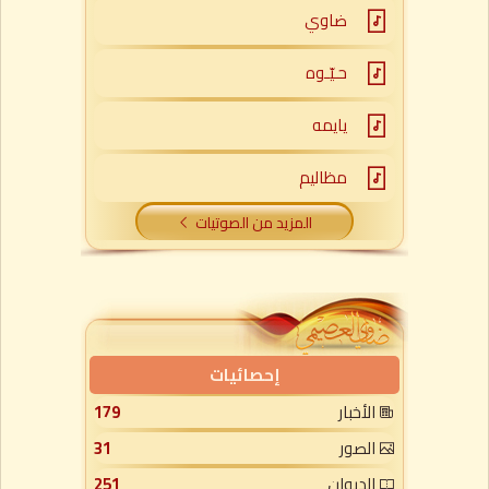
ضاوي
حـيّـوه
يايمه
مظاليم
المزيد من الصوتيات
إحصائيات
الأخبار
179
الصور
31
الديوان
251