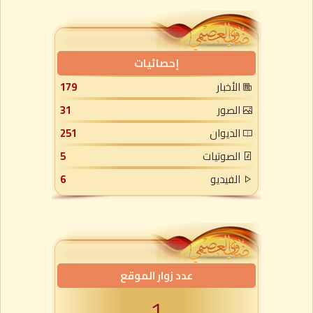
إحصائيات
الأخبار
179
الصور
31
الديوان
251
الصوتيات
5
الفيديو
6
عدد زوار الموقع
1