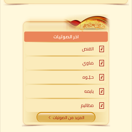
اخر الصوتيات
القنص
ضاوي
حـيّـوه
يايمه
مظاليم
المزيد من الصوتيات