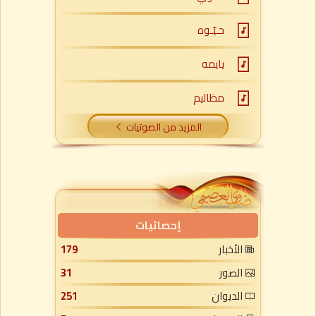
حـيّـوه
يايمه
مظاليم
المزيد من الصوتيات
إحصائيات
الأخبار
179
الصور
31
الديوان
251