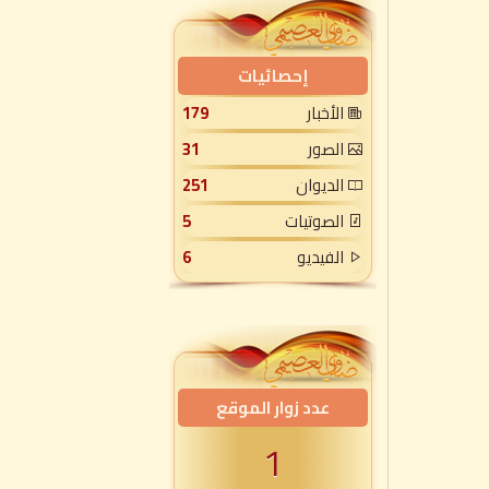
إحصائيات
الأخبار
179
الصور
31
الديوان
251
الصوتيات
5
الفيديو
6
عدد زوار الموقع
1