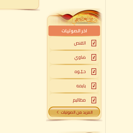
اخر الصوتيات
القنص
ضاوي
حـيّـوه
يايمه
مظاليم
المزيد من الصوتيات