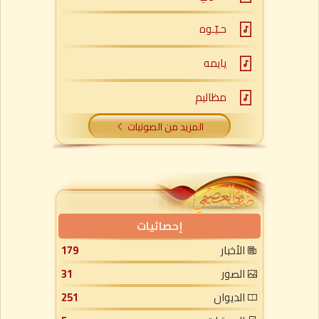
حـيّـوه
يايمه
مظاليم
المزيد من الصوتيات
إحصائيات
الأخبار
179
الصور
31
الديوان
251