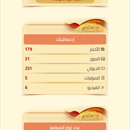
إحصائيات
الأخبار
179
الصور
31
الديوان
251
الصوتيات
5
الفيديو
6
عدد زوار الموقع