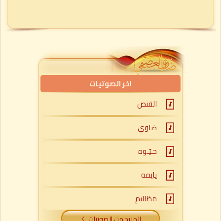
اخر الصوتيات
القنص
ضاوي
حـيّـوه
يايمه
مظاليم
المزيد من الصوتيات