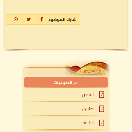
شارك الموضوع
اخر الصوتيات
القنص
ضاوي
حـيّـوه