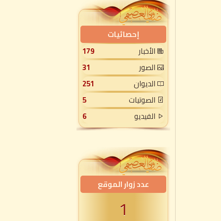
إحصائيات
الأخبار
179
الصور
31
الديوان
251
الصوتيات
5
الفيديو
6
عدد زوار الموقع
1