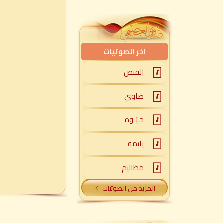
اخر الصوتيات
القنص
ضاوي
حـيّـوه
يايمه
مظاليم
المزيد من الصوتيات